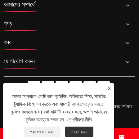
আমাদের সম্পর্কে
পণ্য
খবর
যোগাযোগ করুন
X
আমরা আপনাকে একটি ভাল ব্রাউজিং অভিজ্ঞতা দিতে, সাইটের
ট্র্যাফিক বিশ্লেষণ করতে এবং সামগ্রী ব্যক্তিগতকৃত করতে
কপিরাইট © 2025 ইয়ুয়াও হানশেং বৈদ্যুতিক অ্যাপ্লায়েন্সস কোং, লিমিটেড সমস্ত অধিকার
কুকিজ ব্যবহার করি। এই সাইটটি ব্যবহার করে, আপনি আমাদের
সংরক্ষিত।
Links
Sitemap
RSS
XML
গোপনীয়তা নীতি
কুকিজ ব্যবহারে সম্মত হন।
গোপনীয়তা নীতি
প্রত্যাখ্যান করুন
গ্রহণ করুন



