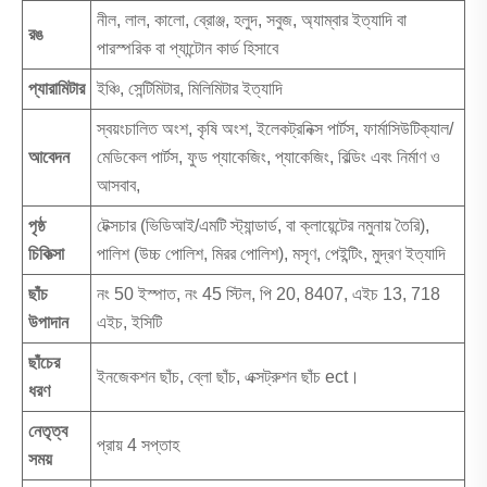
নীল, লাল, কালো, ব্রোঞ্জ, হলুদ, সবুজ, অ্যাম্বার ইত্যাদি বা
রঙ
পারস্পরিক বা প্যান্টোন কার্ড হিসাবে
প্যারামিটার
ইঞ্চি, সেন্টিমিটার, মিলিমিটার ইত্যাদি
স্বয়ংচালিত অংশ, কৃষি অংশ, ইলেকট্রনিক্স পার্টস, ফার্মাসিউটিক্যাল/
আবেদন
মেডিকেল পার্টস, ফুড প্যাকেজিং, প্যাকেজিং, বিল্ডিং এবং নির্মাণ ও
আসবাব,
পৃষ্ঠ
টেক্সচার (ভিডিআই/এমটি স্ট্যান্ডার্ড, বা ক্লায়েন্টের নমুনায় তৈরি),
চিকিত্সা
পালিশ (উচ্চ পোলিশ, মিরর পোলিশ), মসৃণ, পেইন্টিং, মুদ্রণ ইত্যাদি
ছাঁচ
নং 50 ইস্পাত, নং 45 স্টিল, পি 20, 8407, এইচ 13, 718
উপাদান
এইচ, ইসিটি
ছাঁচের
ইনজেকশন ছাঁচ, ব্লো ছাঁচ, এক্সট্রুশন ছাঁচ ect।
ধরণ
নেতৃত্ব
প্রায় 4 সপ্তাহ
সময়