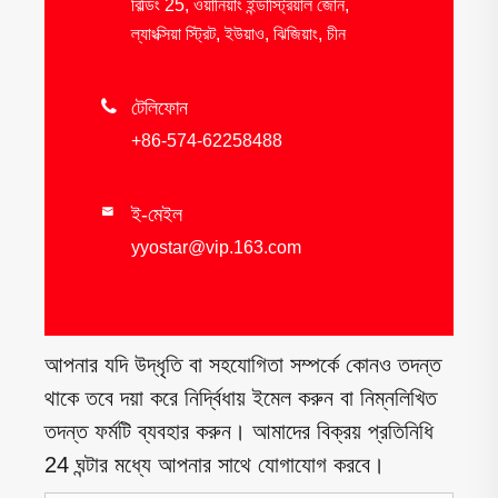
বিল্ডিং 25, ওয়ানিয়াং ইন্ডাস্ট্রিয়াল জোন,
ল্যাংক্সিয়া স্ট্রিট, ইউয়াও, ঝিজিয়াং, চীন

টেলিফোন
+86-574-62258488
ই-মেইল

yyostar@vip.163.com
আপনার যদি উদ্ধৃতি বা সহযোগিতা সম্পর্কে কোনও তদন্ত
থাকে তবে দয়া করে নির্দ্বিধায় ইমেল করুন বা নিম্নলিখিত
তদন্ত ফর্মটি ব্যবহার করুন। আমাদের বিক্রয় প্রতিনিধি
24 ঘন্টার মধ্যে আপনার সাথে যোগাযোগ করবে।