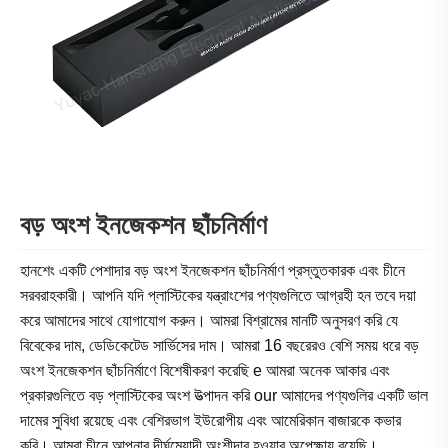
বড় অংশ ইনজেকশন ছাঁচনির্মাণ
হানশেং একটি পেশাদার বড় অংশ ইনজেকশন ছাঁচনির্মাণ প্রস্তুতকারক এবং চীনে
সরবরাহকারী। আপনি যদি প্লাস্টিকের যন্ত্রাংশের পণ্যগুলিতে আগ্রহী হন তবে দয়া
করে আমাদের সাথে যোগাযোগ করুন। আমরা বিশ্রামের মানটি অনুসরণ করি যে
বিবেকের দাম, ডেডিকেটেড সার্ভিসের দাম। আমরা 16 বছরেরও বেশি সময় ধরে বড়
অংশ ইনজেকশন ছাঁচনির্মাণে বিশেষীকরণ করেছি e আমরা অনেক আকার এবং
প্রকারগুলিতে বড় প্লাস্টিকের অংশ উত্পাদন করি our আমাদের পণ্যগুলির একটি ভাল
দামের সুবিধা রয়েছে এবং বেশিরভাগ ইউরোপীয় এবং আমেরিকান বাজারকে কভার
করি। আমরা চীনে আপনার দীর্ঘমেয়াদী অংশীদার হওয়ার অপেক্ষায় রয়েছি।