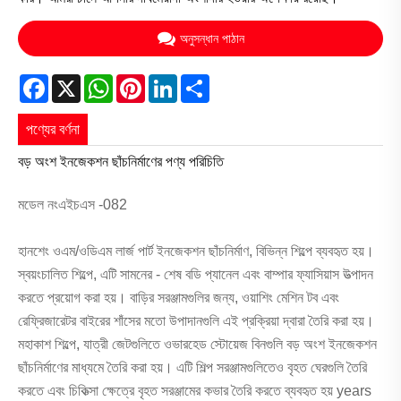
অনুসন্ধান পাঠান
Facebook
X
WhatsApp
Pinterest
LinkedIn
Share
পণ্যের বর্ণনা
বড় অংশ ইনজেকশন ছাঁচনির্মাণের পণ্য পরিচিতি
মডেল নংএইচএস -082
হানশেং ওএম/ওডিএম লার্জ পার্ট ইনজেকশন ছাঁচনির্মাণ, বিভিন্ন শিল্পে ব্যবহৃত হয়।
স্বয়ংচালিত শিল্পে, এটি সামনের - শেষ বডি প্যানেল এবং বাম্পার ফ্যাসিয়াস উত্পাদন
করতে প্রয়োগ করা হয়। বাড়ির সরঞ্জামগুলির জন্য, ওয়াশিং মেশিন টব এবং
রেফ্রিজারেটর বাইরের শাঁসের মতো উপাদানগুলি এই প্রক্রিয়া দ্বারা তৈরি করা হয়।
মহাকাশ শিল্পে, যাত্রী জেটগুলিতে ওভারহেড স্টোয়েজ বিনগুলি বড় অংশ ইনজেকশন
ছাঁচনির্মাণের মাধ্যমে তৈরি করা হয়। এটি শিল্প সরঞ্জামগুলিতেও বৃহত ঘেরগুলি তৈরি
করতে এবং চিকিত্সা ক্ষেত্রে বৃহত সরঞ্জামের কভার তৈরি করতে ব্যবহৃত হয় years