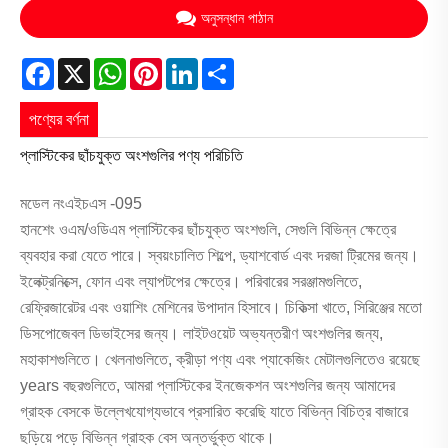
অনুসন্ধান পাঠান
Facebook
X
WhatsApp
Pinterest
LinkedIn
Share
পণ্যের বর্ণনা
প্লাস্টিকের ছাঁচযুক্ত অংশগুলির পণ্য পরিচিতি
মডেল নংএইচএস -095
হানশেং ওএম/ওডিএম প্লাস্টিকের ছাঁচযুক্ত অংশগুলি, সেগুলি বিভিন্ন ক্ষেত্রে
ব্যবহার করা যেতে পারে। স্বয়ংচালিত শিল্পে, ড্যাশবোর্ড এবং দরজা ট্রিমের জন্য।
ইলেক্ট্রনিক্সে, ফোন এবং ল্যাপটপের ক্ষেত্রে। পরিবারের সরঞ্জামগুলিতে,
রেফ্রিজারেটর এবং ওয়াশিং মেশিনের উপাদান হিসাবে। চিকিত্সা খাতে, সিরিঞ্জের মতো
ডিসপোজেবল ডিভাইসের জন্য। লাইটওয়েট অভ্যন্তরীণ অংশগুলির জন্য,
মহাকাশগুলিতে। খেলনাগুলিতে, ক্রীড়া পণ্য এবং প্যাকেজিং মেটালগুলিতেও রয়েছে
years বছরগুলিতে, আমরা প্লাস্টিকের ইনজেকশন অংশগুলির জন্য আমাদের
গ্রাহক বেসকে উল্লেখযোগ্যভাবে প্রসারিত করেছি যাতে বিভিন্ন বিচিত্র বাজারে
ছড়িয়ে পড়ে বিভিন্ন গ্রাহক বেস অন্তর্ভুক্ত থাকে।