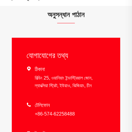
অনুসন্ধান পাঠান
যোগাযোগের তথ্য

ঠিকানা
বিল্ডিং 25, ওয়ানিয়াং ইন্ডাস্ট্রিয়াল জোন,
ল্যাংক্সিয়া স্ট্রিট, ইউয়াও, ঝিজিয়াং, চীন

টেলিফোন
+86-574-62258488