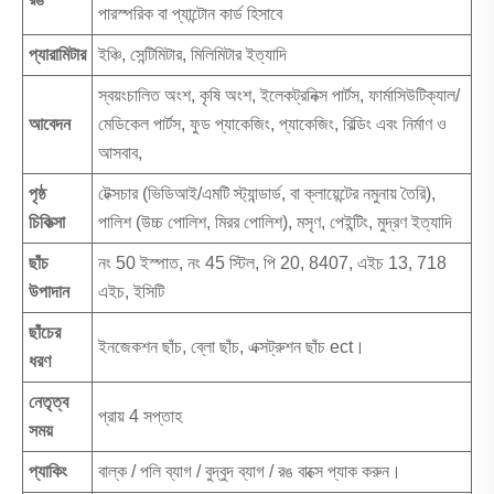
পারস্পরিক বা প্যান্টোন কার্ড হিসাবে
প্যারামিটার
ইঞ্চি, সেন্টিমিটার, মিলিমিটার ইত্যাদি
স্বয়ংচালিত অংশ, কৃষি অংশ, ইলেকট্রনিক্স পার্টস, ফার্মাসিউটিক্যাল/
আবেদন
মেডিকেল পার্টস, ফুড প্যাকেজিং, প্যাকেজিং, বিল্ডিং এবং নির্মাণ ও
আসবাব,
পৃষ্ঠ
টেক্সচার (ভিডিআই/এমটি স্ট্যান্ডার্ড, বা ক্লায়েন্টের নমুনায় তৈরি),
চিকিত্সা
পালিশ (উচ্চ পোলিশ, মিরর পোলিশ), মসৃণ, পেইন্টিং, মুদ্রণ ইত্যাদি
ছাঁচ
নং 50 ইস্পাত, নং 45 স্টিল, পি 20, 8407, এইচ 13, 718
উপাদান
এইচ, ইসিটি
ছাঁচের
ইনজেকশন ছাঁচ, ব্লো ছাঁচ, এক্সট্রুশন ছাঁচ ect।
ধরণ
নেতৃত্ব
প্রায় 4 সপ্তাহ
সময়
প্যাকিং
বাল্ক / পলি ব্যাগ / বুদ্বুদ ব্যাগ / রঙ বাক্সে প্যাক করুন।