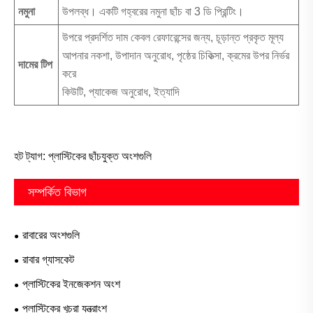
নমুনা
উপলব্ধ। একটি গহ্বরের নমুনা ছাঁচ বা 3 ডি প্রিন্টিং।
উপরে প্রদর্শিত দাম কেবল রেফারেন্সের জন্য, চূড়ান্ত প্রকৃত মূল্য
আপনার নকশা, উপাদান অনুরোধ, পৃষ্ঠের চিকিত্সা, ক্রমের উপর নির্ভর
দামের টিপ
করে
কিউটি, প্যাকেজ অনুরোধ, ইত্যাদি
হট ট্যাগ: প্লাস্টিকের ছাঁচযুক্ত অংশগুলি
সম্পর্কিত বিভাগ
রাবারের অংশগুলি
রাবার গ্যাসকেট
প্লাস্টিকের ইনজেকশন অংশ
প্লাস্টিকের খুচরা যন্ত্রাংশ