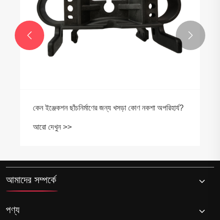


কেন ইঞ্জেকশন ছাঁচনির্মাণের জন্য খসড়া কোণ নকশা অপরিহার্য?
আরো দেখুন >>
আমাদের সম্পর্কে
পণ্য