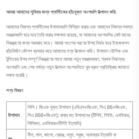
আমরা আমাদের সুবিধার জন্য প্লাস্টিকের ছাঁচযুক্ত অংশগুলি উত্পাদন করি:
আমাদের নিজস্ব প্লাস্টিকের উপাদানগুলি মিশ্রিত করার এবং আমাদের নিজস্ব সমস্ত
সরঞ্জামগুলি ঘরে ঘরে তৈরি করার সক্ষমতা রয়েছে, যা আমাদের অংশগুলির মোট মানের
নিয়ন্ত্রণের জন্য সরবরাহ করে। আমরা অংশের ধরণের উপর নির্ভর করে ইনজেকশন
ছাঁচনির্মাণ কৌশল ব্যবহার করে আমাদের পণ্য উত্পাদন করি। উপাদান যৌগিক এবং
টুলিংয়ের উপর সম্পূর্ণ নিয়ন্ত্রণের সাথে আমরা নতুন সরঞ্জামকরণ, প্রথম নিবন্ধের
অংশগুলি এবং শেষ পর্যন্ত নতুন উত্পাদন অংশগুলিতে খুব দ্রুত প্রতিক্রিয়া জানাতে
সক্ষম হয়েছি।
পণ্য বিবরণ
পিপি। জিএফ যুক্ত উপাদান (এবিএস+জিএফ, পিএ 66+জিএফ,
উপাদান
পিএ 666+জিএফ); রাবার মত উপাদানের (টিপিই, পিইউ, এনবিআর,
সিলিকন, এনবিআর+টিপিই ইত্যাদি)
নীল, লাল, কালো, ব্রোঞ্জ, হলুদ, সবুজ, অ্যাম্বার ইত্যাদি বা
রঙ