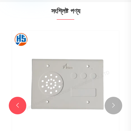
সংশ্লিষ্ট পণ্য

