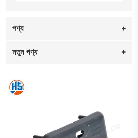
পণ্য
নতুন পণ্য