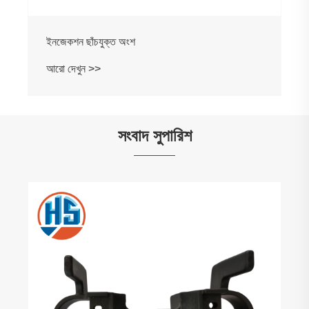
ইনজেকশন ছাঁচযুক্ত অংশ
আরো দেখুন >>
সংবাদ সুপারিশ