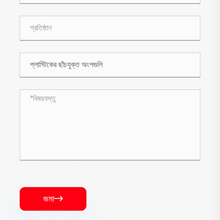
জমা
