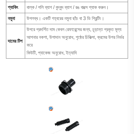
প্যাকিং
বাল্ক / পলি ব্যাগ / বুদ্বুদ ব্যাগ / রঙ বাক্সে প্যাক করুন।
নমুনা
উপলব্ধ। একটি গহ্বরের নমুনা ছাঁচ বা 3 ডি প্রিন্টিং।
উপরে প্রদর্শিত দাম কেবল রেফারেন্সের জন্য, চূড়ান্ত প্রকৃত মূল্য
আপনার নকশা, উপাদান অনুরোধ, পৃষ্ঠের চিকিত্সা, ক্রমের উপর নির্ভর
দামের টিপ
করে
কিউটি, প্যাকেজ অনুরোধ, ইত্যাদি