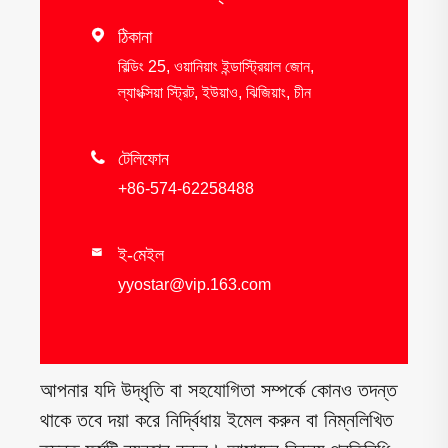

ঠিকানা
বিল্ডিং 25, ওয়ানিয়াং ইন্ডাস্ট্রিয়াল জোন,
ল্যাংক্সিয়া স্ট্রিট, ইউয়াও, ঝিজিয়াং, চীন

টেলিফোন
+86-574-62258488
ই-মেইল

yyostar@vip.163.com
আপনার যদি উদ্ধৃতি বা সহযোগিতা সম্পর্কে কোনও তদন্ত
থাকে তবে দয়া করে নির্দ্বিধায় ইমেল করুন বা নিম্নলিখিত