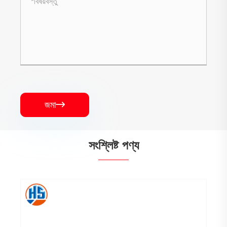
জমা

সংশ্লিষ্ট পণ্য