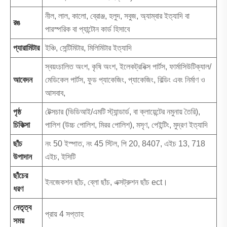
নীল, লাল, কালো, ব্রোঞ্জ, হলুদ, সবুজ, অ্যাম্বার ইত্যাদি বা
রঙ
পারস্পরিক বা প্যান্টোন কার্ড হিসাবে
প্যারামিটার
ইঞ্চি, সেন্টিমিটার, মিলিমিটার ইত্যাদি
স্বয়ংচালিত অংশ, কৃষি অংশ, ইলেকট্রনিক্স পার্টস, ফার্মাসিউটিক্যাল/
আবেদন
মেডিকেল পার্টস, ফুড প্যাকেজিং, প্যাকেজিং, বিল্ডিং এবং নির্মাণ ও
আসবাব,
পৃষ্ঠ
টেক্সচার (ভিডিআই/এমটি স্ট্যান্ডার্ড, বা ক্লায়েন্টের নমুনায় তৈরি),
চিকিত্সা
পালিশ (উচ্চ পোলিশ, মিরর পোলিশ), মসৃণ, পেইন্টিং, মুদ্রণ ইত্যাদি
ছাঁচ
নং 50 ইস্পাত, নং 45 স্টিল, পি 20, 8407, এইচ 13, 718
উপাদান
এইচ, ইসিটি
ছাঁচের
ইনজেকশন ছাঁচ, ব্লো ছাঁচ, এক্সট্রুশন ছাঁচ ect।
ধরণ
নেতৃত্ব
প্রায় 4 সপ্তাহ
সময়