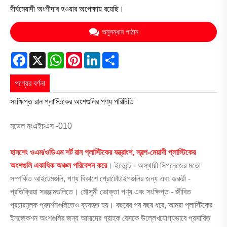
দীর্ঘমেয়াদী অংশীদার হওয়ার অপেক্ষায় রয়েছি।
অনুসন্ধান পাঠান
Facebook
X
WhatsApp
Pinterest
LinkedIn
Share
পণ্যের বর্ণনা
সংক্ষিপ্ত রান প্লাস্টিকের অংশগুলির পণ্য পরিচিতি
মডেল নংএইচএস -010
হানশেং ওএম/ওডিএম শর্ট রান প্লাস্টিকের যন্ত্রাংশ, স্বল্প-মেয়াদী প্লাস্টিকের
অংশগুলি একাধিক অঞ্চল পরিবেশন করে
। ইভেন্টে - অস্থায়ী সিগনেজের মতো
সম্পর্কিত আইটেমগুলি, পণ্য বিকাশে প্রোটোটাইপগুলির জন্য এবং জরুরী -
প্রতিক্রিয়া সরঞ্জামগুলিতে। মৌসুমী ভোক্তা পণ্য এবং সংক্ষিপ্ত - জীবিত
প্রচারমূলক প্রদর্শনগুলিতেও ব্যবহৃত হয়। বছরের পর বছর ধরে, আমরা প্লাস্টিকের
ইনজেকশন অংশগুলির জন্য আমাদের গ্রাহক বেসকে উল্লেখযোগ্যভাবে প্রসারিত