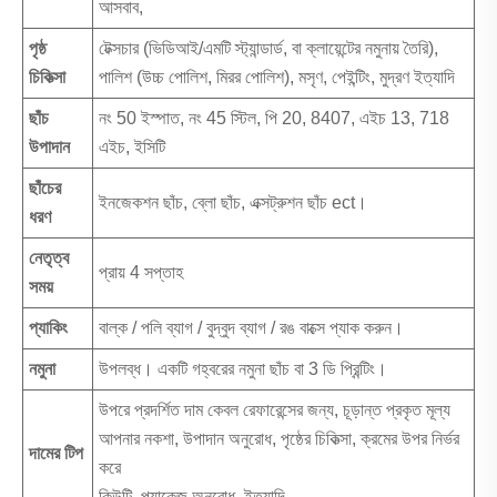
আসবাব,
পৃষ্ঠ
টেক্সচার (ভিডিআই/এমটি স্ট্যান্ডার্ড, বা ক্লায়েন্টের নমুনায় তৈরি),
চিকিত্সা
পালিশ (উচ্চ পোলিশ, মিরর পোলিশ), মসৃণ, পেইন্টিং, মুদ্রণ ইত্যাদি
ছাঁচ
নং 50 ইস্পাত, নং 45 স্টিল, পি 20, 8407, এইচ 13, 718
উপাদান
এইচ, ইসিটি
ছাঁচের
ইনজেকশন ছাঁচ, ব্লো ছাঁচ, এক্সট্রুশন ছাঁচ ect।
ধরণ
নেতৃত্ব
প্রায় 4 সপ্তাহ
সময়
প্যাকিং
বাল্ক / পলি ব্যাগ / বুদ্বুদ ব্যাগ / রঙ বাক্সে প্যাক করুন।
নমুনা
উপলব্ধ। একটি গহ্বরের নমুনা ছাঁচ বা 3 ডি প্রিন্টিং।
উপরে প্রদর্শিত দাম কেবল রেফারেন্সের জন্য, চূড়ান্ত প্রকৃত মূল্য
আপনার নকশা, উপাদান অনুরোধ, পৃষ্ঠের চিকিত্সা, ক্রমের উপর নির্ভর
দামের টিপ
করে
কিউটি, প্যাকেজ অনুরোধ, ইত্যাদি