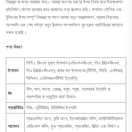
নিয়ন্ত্রণের জন্য সরবরাহ করে। আমরা অংশের ধরণের উপর নির্ভর করে ইনজেকশন
ছাঁচনির্মাণ কৌশল ব্যবহার করে আমাদের পণ্য উত্পাদন করি। উপাদান যৌগিক এবং
টুলিংয়ের উপর সম্পূর্ণ নিয়ন্ত্রণের সাথে আমরা নতুন সরঞ্জামকরণ, প্রথম নিবন্ধের
অংশগুলি এবং শেষ পর্যন্ত নতুন উত্পাদন অংশগুলিতে খুব দ্রুত প্রতিক্রিয়া জানাতে
সক্ষম হয়েছি।
পণ্য বিবরণ
পিপি। জিএফ যুক্ত উপাদান (এবিএস+জিএফ, পিএ 66+জিএফ,
উপাদান
পিএ 666+জিএফ); রাবার মত উপাদানের (টিপিই, পিইউ, এনবিআর,
সিলিকন, এনবিআর+টিপিই ইত্যাদি)
নীল, লাল, কালো, ব্রোঞ্জ, হলুদ, সবুজ, অ্যাম্বার ইত্যাদি বা
রঙ
পারস্পরিক বা প্যান্টোন কার্ড হিসাবে
প্যারামিটার
ইঞ্চি, সেন্টিমিটার, মিলিমিটার ইত্যাদি
স্বয়ংচালিত অংশ, কৃষি অংশ, ইলেকট্রনিক্স পার্টস, ফার্মাসিউটিক্যাল/
আবেদন
মেডিকেল পার্টস, ফুড প্যাকেজিং, প্যাকেজিং, বিল্ডিং এবং নির্মাণ ও