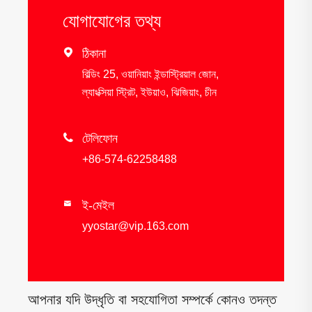
যোগাযোগের তথ্য

ঠিকানা
বিল্ডিং 25, ওয়ানিয়াং ইন্ডাস্ট্রিয়াল জোন,
ল্যাংক্সিয়া স্ট্রিট, ইউয়াও, ঝিজিয়াং, চীন

টেলিফোন
+86-574-62258488
ই-মেইল

yyostar@vip.163.com
আপনার যদি উদ্ধৃতি বা সহযোগিতা সম্পর্কে কোনও তদন্ত