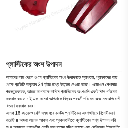
প্লাস্টিকের অংশ উত্পাদন
আমাদের কাছ থেকে ওএম প্লাস্টিকের অংশ উত্পাদনতে স্বাগতম, গ্রাহকদের কাছ
থেকে প্রতিটি অনুরোধ 24 ঘন্টার মধ্যে উত্তর দেওয়া হচ্ছে। এইচএস পেশাদার
প্রস্তুতকারক, আমরা আপনাকে কাস্টম প্লাস্টিকের অংশগুলি একটি স্টপ পরিষেবা
সরবরাহ করতে চাই এবং আমরা আপনাকে বিক্রয় পরবর্তী পরিষেবা এবং সময়োপযোগী
বিতরণ সরবরাহ করব।
আমরা 16 বছরেরও বেশি সময় ধরে কাস্টম প্লাস্টিকের অংশগুলিতে বিশেষীকরণ
করেছি e আমরা অনেক আকার এবং প্রকারগুলিতে প্লাস্টিকের পণ্য উত্পাদন করি
our আমাদের পণ্যগুলির একটি ভাল দামের সুবিধা রয়েছে এবং বেশিরভাগ ইউরোপীয়