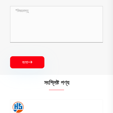
জমা

সংশ্লিষ্ট পণ্য