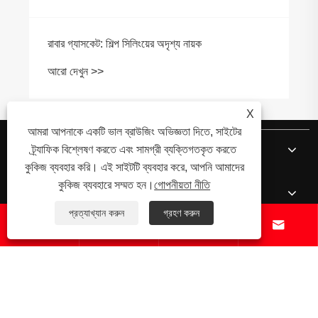
রাবার গ্যাসকেট: শিল্প সিলিংয়ের অদৃশ্য নায়ক
আরো দেখুন >>
X
আমরা আপনাকে একটি ভাল ব্রাউজিং অভিজ্ঞতা দিতে, সাইটের
আমাদের সম্পর্কে
ট্র্যাফিক বিশ্লেষণ করতে এবং সামগ্রী ব্যক্তিগতকৃত করতে
কুকিজ ব্যবহার করি। এই সাইটটি ব্যবহার করে, আপনি আমাদের
কুকিজ ব্যবহারে সম্মত হন।
গোপনীয়তা নীতি
পণ্য
প্রত্যাখ্যান করুন
গ্রহণ করুন




খবর
যোগাযোগ করুন