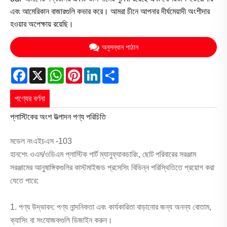
এবং আমেরিকান বাজারগুলি কভার করে। আমরা চীনে আপনার দীর্ঘমেয়াদী অংশীদার
হওয়ার অপেক্ষায় রয়েছি।
অনুসন্ধান পাঠান
Facebook
X
WhatsApp
Pinterest
LinkedIn
Share
পণ্যের বর্ণনা
প্লাস্টিকের অংশ উত্পাদন পণ্য পরিচিতি
মডেল নংএইচএস -103
হানশেং ওএম/ওডিএম প্লাস্টিক পার্ট ম্যানুফ্যাকচারিং, ছোট পরিবারের সরঞ্জাম
সরঞ্জামের আনুষাঙ্গিকগুলির কাস্টমাইজড প্রসেসিং বিভিন্ন পরিস্থিতিতে প্রয়োগ করা
যেতে পারে:
1. পণ্য উদ্ভাবন: পণ্য নান্দনিকতা এবং কার্যকারিতা বাড়ানোর জন্য অনন্য বোতাম,
ক্যাসিং বা সংযোজকগুলি ডিজাইন করুন।