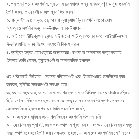
২. প্রতিস্থাপনের অংশগুলি: পুরানো সরঞ্জামগুলির জন্য সামঞ্জস্যপূর্ণ আনুষাঙ্গিকগুলি
তৈরি করুন, তাদের জীবনকাল প্রসারিত করুন।
৩. বাল্ক উত্পাদন: ভক্ত, ব্লেন্ডার বা ভ্যাকুয়াম ক্লিনারগুলির মতো হোম
অ্যাপ্লায়েন্সগুলির জন্য ভর-উত্পাদন মানক উপাদান।
৪. স্মার্ট হোম ইন্টিগ্রেশন: সেন্সর হাউজিং বা স্মার্ট প্লাগগুলির মতো আইওটি-সক্ষম
ডিভাইসগুলির জন্য বিশেষ অংশগুলি বিকাশ করুন।
৫. ব্যক্তিগতকৃত হোমওয়্যার: রান্নাঘরের পোশাক বা আসবাবের জন্য ক্রাফট
টেইলার-তৈরি নোবস, হ্যান্ডলগুলি বা আলংকারিক উপাদান।
এই পরিষেবাটি নির্মাতারা, মেরামত পরিষেবাগুলি এবং ডিআইওয়াই উত্সাহীদের ব্যয়-
কার্যকর, সুনির্দিষ্ট সমাধানগুলি সন্ধান করে।
বছরের পর বছর ধরে, আমরা আমাদের গ্রাহক বেসকে বিভিন্ন ধরণের বাজারে ছড়িয়ে
ছিটিয়ে থাকা বিভিন্ন গ্রাহক বেসকে অন্তর্ভুক্ত করার জন্য উল্লেখযোগ্যভাবে
ফোরপ্লাস্টিক ইনজেকশন অংশগুলি প্রসারিত করেছি।
আমরা আমাদের সুবিধার জন্য প্লাস্টিকের অংশগুলি উত্পাদন করি:
আমাদের নিজস্ব প্লাস্টিকের উপাদানগুলি মিশ্রিত করার এবং আমাদের নিজস্ব সমস্ত
সরঞ্জামগুলি ঘরে ঘরে তৈরি করার সক্ষমতা রয়েছে, যা আমাদের অংশগুলির মোট মানের