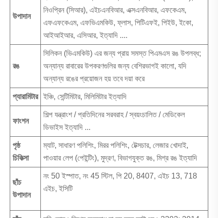
নিওপ্রিন (সিআর), এইচএনবিআর, এক্সএনবিআর, এফকেএম,
উপাদান
এফএফকেএম, এফভিএমকিউ, ফ্লাস, পিটিএফই, পিইউ, ইকো,
আইআইআর, এসিআর, ইত্যাদি ....
সিলিকন (ভিএমকিউ) এর জন্য প্রায় সমস্ত পিএমএস রঙ উপলব্ধ;
রঙ
অন্যান্য রাবারের উপকরণগুলির জন্য বেশিরভাগই কালো, যদি
অন্যান্য রঙের প্রয়োজন হয় তবে দয়া করে
প্যারামিটার
ইঞ্চি, সেন্টিমিটার, মিলিমিটার ইত্যাদি
শিল্প যন্ত্রাংশ / প্রতিদিনের সরবরাহ / স্বয়ংচালিত / মেডিকেল
ফাংশন
ডিভাইস ইত্যাদি ...
পৃষ্ঠ
ম্যাট, সাধারণ পলিশিং, মিরর পলিশিং, টেক্সচার, লেজার খোদাই,
চিকিত্সা
পাওয়ার লেপ (পেইন্টিং), মুদ্রণ, বিভাগযুক্ত রঙ, মিশ্র রঙ ইত্যাদি
নং 50 ইস্পাত, নং 45 স্টিল, পি 20, 8407, এইচ 13, 718
ছাঁচ
এইচ, ইসিটি
উপাদান