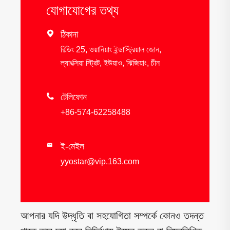
যোগাযোগের তথ্য

ঠিকানা
বিল্ডিং 25, ওয়ানিয়াং ইন্ডাস্ট্রিয়াল জোন,
ল্যাংক্সিয়া স্ট্রিট, ইউয়াও, ঝিজিয়াং, চীন

টেলিফোন
+86-574-62258488
ই-মেইল

yyostar@vip.163.com
আপনার যদি উদ্ধৃতি বা সহযোগিতা সম্পর্কে কোনও তদন্ত