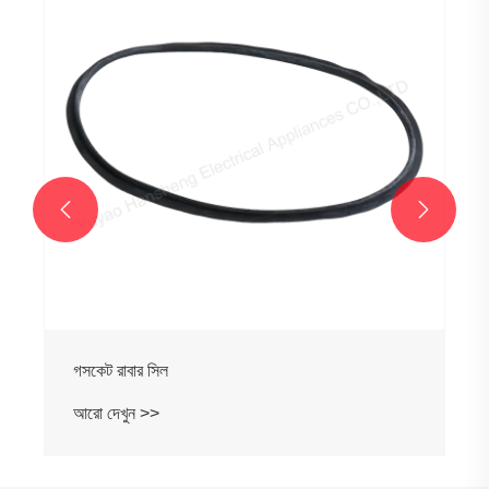
আরো দেখুন >>


সিল
>