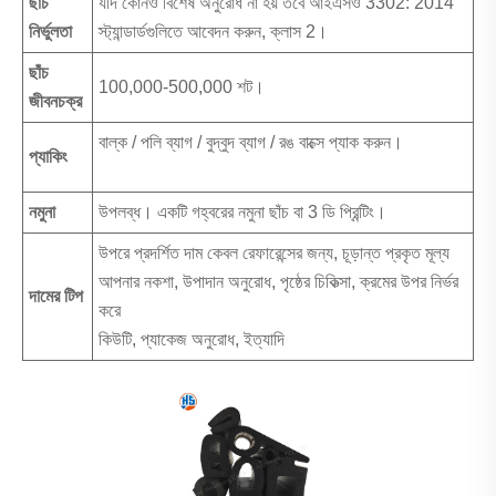
ছাঁচ
যদি কোনও বিশেষ অনুরোধ না হয় তবে আইএসও 3302: 2014
নির্ভুলতা
স্ট্যান্ডার্ডগুলিতে আবেদন করুন, ক্লাস 2।
ছাঁচ
100,000-500,000 শট।
জীবনচক্র
বাল্ক / পলি ব্যাগ / বুদ্বুদ ব্যাগ / রঙ বাক্সে প্যাক করুন।
প্যাকিং
নমুনা
উপলব্ধ। একটি গহ্বরের নমুনা ছাঁচ বা 3 ডি প্রিন্টিং।
উপরে প্রদর্শিত দাম কেবল রেফারেন্সের জন্য, চূড়ান্ত প্রকৃত মূল্য
আপনার নকশা, উপাদান অনুরোধ, পৃষ্ঠের চিকিত্সা, ক্রমের উপর নির্ভর
দামের টিপ
করে
কিউটি, প্যাকেজ অনুরোধ, ইত্যাদি