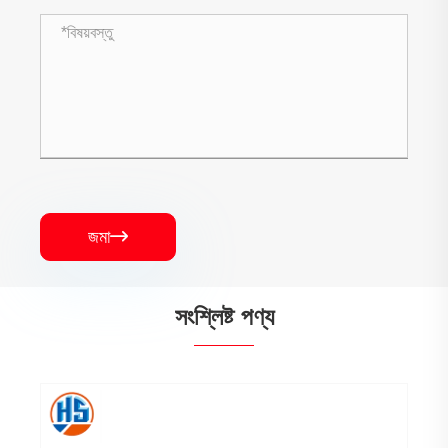
জমা

সংশ্লিষ্ট পণ্য
Ed ালাই গ্যাসকেট