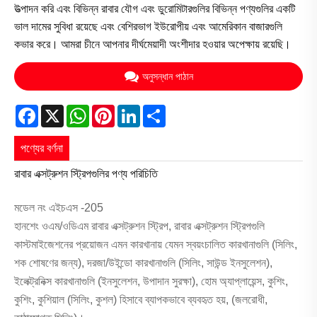
উত্পাদন করি এবং বিভিন্ন রাবার যৌগ এবং ডুরোমিটারগুলির বিভিন্ন পণ্যগুলির একটি
ভাল দামের সুবিধা রয়েছে এবং বেশিরভাগ ইউরোপীয় এবং আমেরিকান বাজারগুলি
কভার করে। আমরা চীনে আপনার দীর্ঘমেয়াদী অংশীদার হওয়ার অপেক্ষায় রয়েছি।
অনুসন্ধান পাঠান
Facebook
X
WhatsApp
Pinterest
LinkedIn
Share
পণ্যের বর্ণনা
রাবার এক্সট্রুশন স্ট্রিপগুলির পণ্য পরিচিতি
মডেল নং এইচএস -205
হানশেং ওএম/ওডিএম রাবার এক্সট্রুশন স্ট্রিপ, রাবার এক্সট্রুশন স্ট্রিপগুলি
কাস্টমাইজেশনের প্রয়োজন এমন কারখানায় যেমন স্বয়ংচালিত কারখানাগুলি (সিলিং,
শক শোষণের জন্য), দরজা/উইন্ডো কারখানাগুলি (সিলিং, সাউন্ড ইনসুলেশন),
ইলেক্ট্রনিক্স কারখানাগুলি (ইনসুলেশন, উপাদান সুরক্ষা), হোম অ্যাপ্লায়েন্স, কুশিং,
কুশিং, কুশিয়াল (সিলিং, কুশল) হিসাবে ব্যাপকভাবে ব্যবহৃত হয়, (জলরোধী,