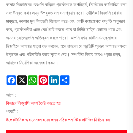
কাস্টম ডিজাইনের ঘেরগুলি যান্ত্রিক প্রকৌশলে অপরিহার্য, সিস্টেমের কার্যকারিতা রক্ষা
এবং উন্নত করার জন্য উপযুক্ত সমাধান প্রদান করে। মৌলিক বিষয়গুলি বোঝার
মাধ্যমে, নকশার মূল বিষয়গুলি বিবেচনা করে এবং একটি কাঠামোগত পদ্ধতি অনুসরণ
করে, প্রকৌশলীরা এমন ঘের তৈরি করতে পারে যা নির্দিষ্ট চাহিদা মেটাতে পারে এবং
অনন্য চ্যালেঞ্জগুলি অতিক্রম করতে পারে। আপনি যখন কাস্টম এনক্লোজার
ডিজাইনে আপনার যাত্রা শুরু করবেন, মনে রাখবেন যে প্রতিটি প্রকল্প আপনার দক্ষতা
উদ্ভাবন এবং পরিমার্জিত করার সুযোগ দেয়। সম্পর্কিত বিষয়ে আরও পড়ার জন্য,
আমাদের নির্দেশিকা অন্বেষণ করুন।
Facebook
X
WhatsApp
Pinterest
LinkedIn
Share
আগে :
কিভাবে লিগ্যাসি অংশ তৈরি করতে হয়
পরবর্তী :
ইলেকট্রনিক অ্যাসেম্বলারদের জন্য সঠিক প্লাস্টিক হাউজিং নির্বাচন করা