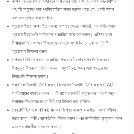
কাস্টম এনক্লোজার ডিজাইনে যারা নতুন তাদের জন্য, একটি কাঠামোগত
পদ্ধতি অনুসরণ করা প্রক্রিয়াটিকে সহজ করতে পারে এবং একটি সফল
ফলাফল নিশ্চিত করতে পারে।
প্রয়োজনীয়তা সংজ্ঞায়িত করুন: আপনার ঘেরের কার্যকরী এবং পরিবেশগত
প্রয়োজনীয়তাগুলি স্পষ্টভাবে সংজ্ঞায়িত করে শুরু করুন। এটিতে থাকা
উপাদানগুলি এবং অ্যাপ্লিকেশনের সাথে সম্পর্কিত যে কোনও নির্দিষ্ট
প্রয়োজন বিবেচনা করুন৷
উপকরণ নির্বাচন করুন: সংজ্ঞায়িত প্রয়োজনীয়তার উপর ভিত্তি করে
উপযুক্ত উপকরণ নির্বাচন করুন। স্থায়িত্ব, ওজন এবং খরচের মত
বিষয়গুলি বিবেচনা করুন।
প্রাথমিক ডিজাইন তৈরি করুন: বিস্তারিত ডিজাইন তৈরি করতে CAD
সফটওয়্যার ব্যবহার করুন। এই ধাপে লেআউট স্কেচ করা এবং সমস্ত
উপাদানগুলি ঘেরের মধ্যে ফিট করা নিশ্চিত করা জড়িত।
প্রোটোটাইপ এবং পরীক্ষা: বাস্তব-বিশ্বের অবস্থার অধীনে নকশা পরীক্ষা
করার জন্য একটি প্রোটোটাইপ বিকাশ করুন। এর কার্যকারিতা মূল্যায়ন করুন
এবং প্রয়োজনীয় সামঞ্জস্য করুন।