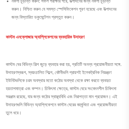
নকশা চূড়ান্ত করুন: সফল পরীক্ষার পরে, উত্পাদনের জন্য নকশা চূড়ান্ত
করুন। নিশ্চিত করুন যে সমস্ত স্পেসিফিকেশন পূরণ হয়েছে এবং উত্পাদনের
জন্য বিস্তারিত ডকুমেন্টেশন প্রস্তুত করুন।
কাস্টম এনক্লোজার অ্যাপ্লিকেশনের ব্যবহারিক উদাহরণ
কাস্টম ঘের বিভিন্ন শিল্প জুড়ে ব্যবহার করা হয়, প্রতিটি অনন্য প্রয়োজনীয়তা সঙ্গে.
উদাহরণস্বরূপ, স্বয়ংচালিত শিল্পে, বেষ্টনীগুলি প্রায়শই ইলেকট্রনিক নিয়ন্ত্রণ
ইউনিটগুলিকে চরম অবস্থার মতো কঠোর অবস্থা থেকে রক্ষা করতে ব্যবহৃত
হয়
তাপমাত্রা এবং কম্পন। চিকিৎসা ক্ষেত্রে, কাস্টম ঘেরে সংবেদনশীল চিকিৎসা
সরঞ্জাম রয়েছে, যার জন্য কঠোর স্বাস্থ্যবিধি এবং নিরাপত্তা মান প্রয়োজন। এই
উদাহরণগুলি বিভিন্ন অ্যাপ্লিকেশনে কাস্টম ঘেরের বহুমুখিতা এবং প্রয়োজনীয়তা
তুলে ধরে।