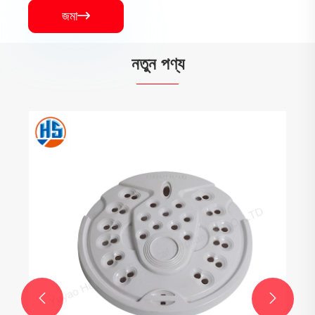
জমা

নতুন পণ্য

