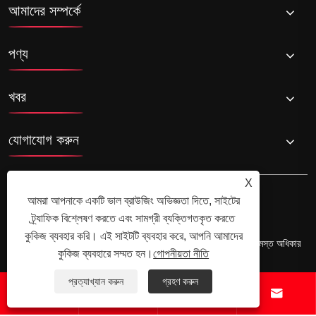
আমাদের সম্পর্কে
পণ্য
খবর
যোগাযোগ করুন
X
আমরা আপনাকে একটি ভাল ব্রাউজিং অভিজ্ঞতা দিতে, সাইটের
ট্র্যাফিক বিশ্লেষণ করতে এবং সামগ্রী ব্যক্তিগতকৃত করতে
কুকিজ ব্যবহার করি। এই সাইটটি ব্যবহার করে, আপনি আমাদের
কপিরাইট © 2025 ইয়ুয়াও হানশেং বৈদ্যুতিক অ্যাপ্লায়েন্সস কোং, লিমিটেড সমস্ত অধিকার
কুকিজ ব্যবহারে সম্মত হন।
গোপনীয়তা নীতি
সংরক্ষিত।
Links
Sitemap
RSS
XML
গোপনীয়তা নীতি
প্রত্যাখ্যান করুন
গ্রহণ করুন



