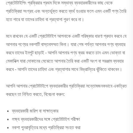
প্রোটোটাইপিং প্রক্রিয়ার প্রথম দিকে সম্ভাব্য ব্যবহারকারীদের কাছ থেকে
প্রতিক্রিয়া সংগ্রহ এবং অন্তর্ভুক্ত করতে ব্যর্থ হওয়ার ফলে এমন একটি পণ্য তৈরি
হতে পারে যা তাদের চাহিদা বা প্রত্যাশা পূরণ করে না।
মনে রাখবেন যে একটি প্রোটোটাইপ আপনাকে একটি পরিষ্কার ধারণা প্রদান করবে যে
আপনার পণ্যের নকশাটি বাস্তবসম্মত কিনা। যারা শেষ পর্যন্ত আপনার পণ্য ব্যবহার
করবে তাদের ইনপুট ছাড়াই - আপনি আপনার পণ্য ক্রয় করতে চান এমন ভোক্তা বা
মেকানিক্স যারা দোকানের মেঝেতে আপনার তৈরি করা একটি অংশ বা সরঞ্জাম ব্যবহার
করবে - আপনি তাদের চাহিদা এবং প্রত্যাশার সাথে বিভ্রান্তির ঝুঁকিতে থাকবেন।
আপনি আপনার প্রোটোটাইপে ব্যবহারকারীর প্রতিক্রিয়া সন্তোষজনকভাবে একত্রিত
করছেন তা নিশ্চিত করতে, বিবেচনা করুন:
ব্যবহারকারী জরিপ বা সাক্ষাত্কার
লক্ষ্য ব্যবহারকারীদের সঙ্গে প্রোটোটাইপ পরীক্ষা
নকশা পুনরাবৃত্তির মধ্যে প্রতিক্রিয়া সংহত করা