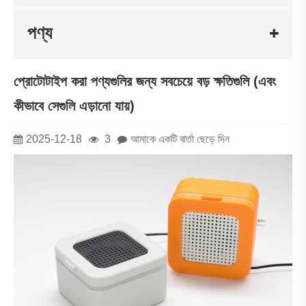
পণ্য
প্রোটোটাইপ করা পণ্যগুলির জন্য সবচেয়ে বড় ক্ষতিগুলি (এবং
কীভাবে সেগুলি এড়ানো যায়)
2025-12-18
3
আমাকে একটি বার্তা ছেড়ে দিন