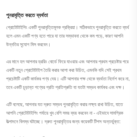
পুনরাবৃত্তি করতে ব্যর্থতা
প্রোটোটাইপিং একটি পুনরাবৃত্তিমূলক প্রক্রিয়া। সঠিকভাবে পুনরাবৃত্তি করতে ব্যর্থ
হলে এমন একটি পণ্য হতে পারে যা তার সম্ভাবনা থেকে কম পড়ে, কারণ আপনি
উন্নতির সুযোগ মিস করবেন।
এর মানে হল আপনার ড্রয়িং বোর্ডে ফিরে যাওয়ার এবং আপনার প্রথম প্রচেষ্টার পরে
একটি নতুন প্রোটোটাইপ তৈরি করার আশা করা উচিত, এমনকি যদি সেই প্রথম
প্রচেষ্টাটি একটি কার্যকর পণ্য দেয়। এটি আপনার পক্ষ থেকে ব্যর্থতা নির্দেশ করে না,
তবে একটি চূড়ান্ত পণ্যের প্রতি প্রতিশ্রুতি যা যতটা সম্ভব কার্যকর এবং দক্ষ।
এটি বলেছে, আপনার যত দ্রুত সম্ভব পুনরাবৃত্তি করার লক্ষ্য রাখা উচিত, যাতে
আপনি প্রোটোটাইপিং পর্যায়ে খুব বেশি সময় ব্যয় করবেন না - এইভাবে সামগ্রিক
উত্পাদনে বিলম্ব ঘটাচ্ছে। দ্রুত পুনরাবৃত্তির জন্য কয়েকটি টিপস অন্তর্ভুক্ত: