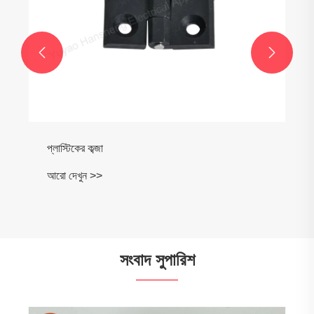


প্লাস্টিকের কব্জা
আরো দেখুন >>
সংবাদ সুপারিশ