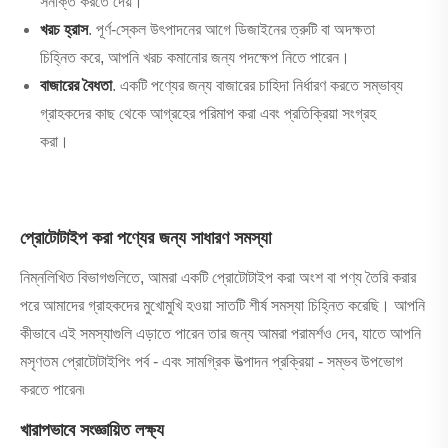
সনাক্ত করতে দেয়।
খরচ হ্রাস
. পূর্ণ-স্কেল উৎপাদনের আগে ডিজাইনের ত্রুটি বা অদক্ষতা
চিহ্নিত করে, আপনি খরচ কমানোর জন্য পদক্ষেপ নিতে পারেন।
বাজারের বৈধতা
. একটি পণ্যের জন্য বাজারের চাহিদা নির্ধারণ করতে সম্ভাব্য
গ্রাহকদের কাছ থেকে আগ্রহের পরিমাপ করা এবং প্রতিক্রিয়া সংগ্রহ
করা।
প্রোটোটাইপ করা পণ্যের জন্য সাধারণ সমস্যা
নিম্নলিখিত বিভাগগুলিতে, আমরা একটি প্রোটোটাইপ করা অংশ বা পণ্য তৈরি করার
পরে আমাদের গ্রাহকদের মুখোমুখি হওয়া সাতটি শীর্ষ সমস্যা চিহ্নিত করেছি। আপনি
কীভাবে এই সমস্যাগুলি এড়াতে পারেন তার জন্য আমরা পরামর্শও দেব, যাতে আপনি
মসৃণতম প্রোটোটাইপিং পর্ব - এবং সামগ্রিক উত্পাদন প্রক্রিয়া - সম্ভব উপভোগ
করতে পারেন৷
খারাপভাবে সংজ্ঞায়িত লক্ষ্য