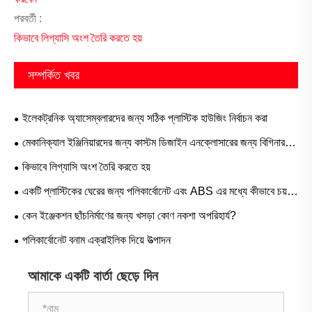
পরবর্তী :
কিভাবে লিগ্যাসি অংশ তৈরি করতে হয়
সম্পর্কিত খবর
ইলেকট্রনিক অ্যাসেম্বলারদের জন্য সঠিক প্লাস্টিক হাউজিং নির্বাচন করা
মেকানিক্যাল ইঞ্জিনিয়ারদের জন্য কাস্টম ডিজাইন এনক্লোসারের জন্য বিগিনার
গাইড
কিভাবে লিগ্যাসি অংশ তৈরি করতে হয়
একটি প্লাস্টিকের ঘেরের জন্য পলিকার্বোনেট এবং ABS এর মধ্যে কীভাবে চয়ন
করবেন
কেন ইঞ্জেকশন ছাঁচনির্মাণের জন্য খসড়া কোণ নকশা অপরিহার্য?
পলিকার্বোনেট বনাম এক্রাইলিক দিয়ে উত্পাদন
আমাকে একটি বার্তা ছেড়ে দিন