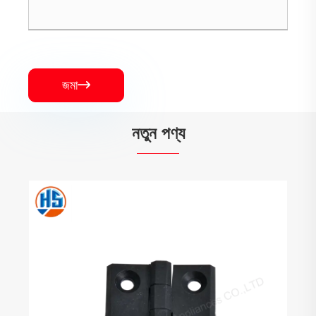
জমা

নতুন পণ্য