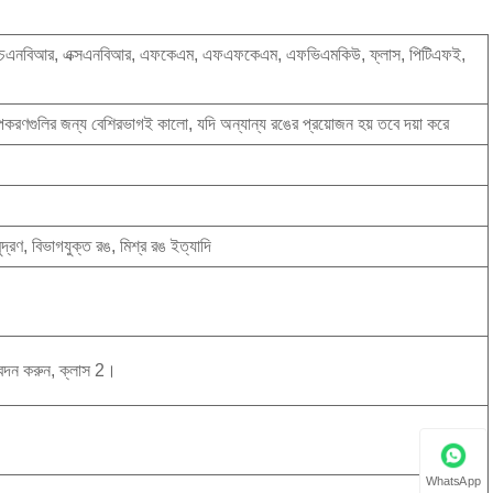
এইচএনবিআর, এক্সএনবিআর, এফকেএম, এফএফকেএম, এফভিএমকিউ, ফ্লাস, পিটিএফই,
করণগুলির জন্য বেশিরভাগই কালো, যদি অন্যান্য রঙের প্রয়োজন হয় তবে দয়া করে
ুদ্রণ, বিভাগযুক্ত রঙ, মিশ্র রঙ ইত্যাদি
েদন করুন, ক্লাস 2।
WhatsApp