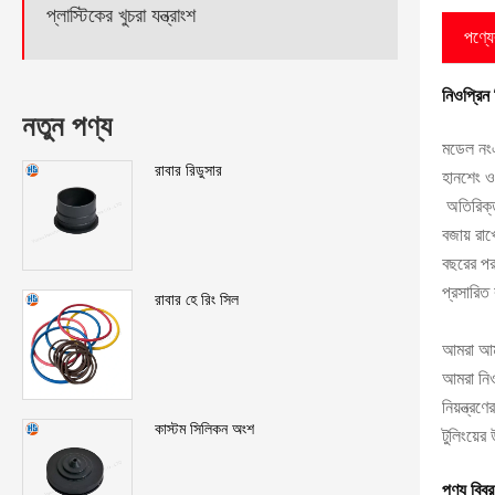
প্লাস্টিকের খুচরা যন্ত্রাংশ
পণ্যের
নিওপ্রিন
নতুন পণ্য
মডেল ন
রাবার রিডুসার
হানশেং ও
অতিরিক্ত
বজায় রা
বছরের পর
প্রসারিত
রাবার হে রিং সিল
আমরা আমা
আমরা নিও
নিয়ন্ত্
কাস্টম সিলিকন অংশ
টুলিংয়ের
পণ্য বিব