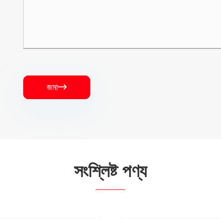
জমা

সংশ্লিষ্ট পণ্য