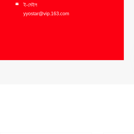
ই-মেইল

yyostar@vip.163.com