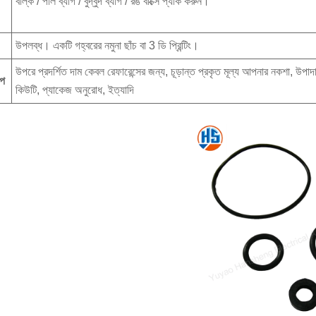
বাল্ক / পলি ব্যাগ / বুদ্বুদ ব্যাগ / রঙ বাক্সে প্যাক করুন।
উপলব্ধ। একটি গহ্বরের নমুনা ছাঁচ বা 3 ডি প্রিন্টিং।
উপরে প্রদর্শিত দাম কেবল রেফারেন্সের জন্য, চূড়ান্ত প্রকৃত মূল্য আপনার নকশা, উপাদান
িপ
কিউটি, প্যাকেজ অনুরোধ, ইত্যাদি