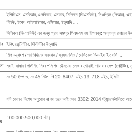
ইপিডিএম, এনবিআর, এসবিআর, এনআর, সিলিকন (ভিএমকিউ), নিওপ্রিন (সিআর), 
পিইউ, ইকো, আইআইআর, এসিআর, ইত্যাদি ....
সিলিকন (ভিএমকিউ) এর জন্য প্রায় সমস্ত পিএমএস রঙ উপলব্ধ; অন্যান্য রাবারের উপ
টার
ইঞ্চি, সেন্টিমিটার, মিলিমিটার ইত্যাদি
শিল্প যন্ত্রাংশ / প্রতিদিনের সরবরাহ / স্বয়ংচালিত / মেডিকেল ডিভাইস ইত্যাদি ...
্সা
ম্যাট, সাধারণ পলিশিং, মিরর পলিশিং, টেক্সচার, লেজার খোদাই, পাওয়ার লেপ (পেইন্টিং), ম
নং 50 ইস্পাত, নং 45 স্টিল, পি 20, 8407, এইচ 13, 718 এইচ, ইসিটি
যদি কোনও বিশেষ অনুরোধ না হয় তবে আইএসও 3302: 2014 স্ট্যান্ডার্ডগুলিতে আব
100,000-500,000 শট।
র