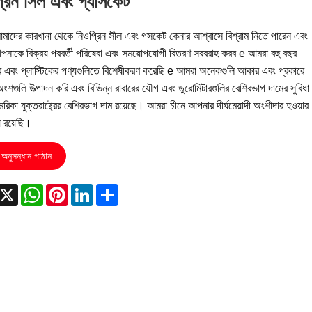
্রিন সিল এবং গ্যাসকেট
াদের কারখানা থেকে নিওপ্রিন সীল এবং গসকেট কেনার আশ্বাসে বিশ্রাম নিতে পারেন এবং
নাকে বিক্রয় পরবর্তী পরিষেবা এবং সময়োপযোগী বিতরণ সরবরাহ করব e আমরা বহু বছর
ার এবং প্লাস্টিকের পণ্যগুলিতে বিশেষীকরণ করেছি e আমরা অনেকগুলি আকার এবং প্রকারে
অংশগুলি উত্পাদন করি এবং বিভিন্ন রাবারের যৌগ এবং ডুরোমিটারগুলির বেশিরভাগ দামের সুবিধা
িকা যুক্তরাষ্ট্রের বেশিরভাগ দাম রয়েছে। আমরা চীনে আপনার দীর্ঘমেয়াদী অংশীদার হওয়ার
় রয়েছি।
অনুসন্ধান পাঠান
acebook
X
WhatsApp
Pinterest
LinkedIn
Share